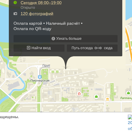
защищены.
2
о