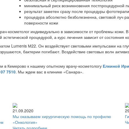
минимальный риск возникновения постпроцедурной п
результат заметен сразу после процедуры фототерап
процедура абсолютно безболезненна, световой луч раб
поверхности кожи
ач-косметолог индивидуально в зависимости от проблемы кожи. В 
эстетической процедурой, а курс лечения зависит от состояния ко
том Lumenis М22. Он воздействует световыми импульсами на глу
зрушаются, бактерии погибают. Воздействие световых волн активи
и в Кемерово к нашему опытному врачу-косметологу
Елкиной Ири
107 7510
. Мы ждем вас в клинике «Санара».
И
21.09.2020
2
Мы оказываем хирургическую помощь по профилю
Г
ем
«Онкология»
Ч
Читать подробнее