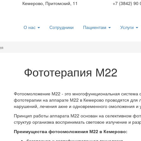
Кемерово, Притомский, 11
+7 (3842) 90 
О нас
Сотрудники
Пациентам
Услуги
ия
Фототерапия М22
Фотоомоложение М22 - это многофункциональная система 
фототерапии на аппарате М22 в Кемерово проводятся для 
нарушений, лечения акне и одновременного омоложения и у
Принцип работы аппарата М22 основан на селективном фот
структур организма воспринимать световое излучение и раз
Преимущества фотоомоложения М22 в Кемерово:
безопасная и сертифицированная технология