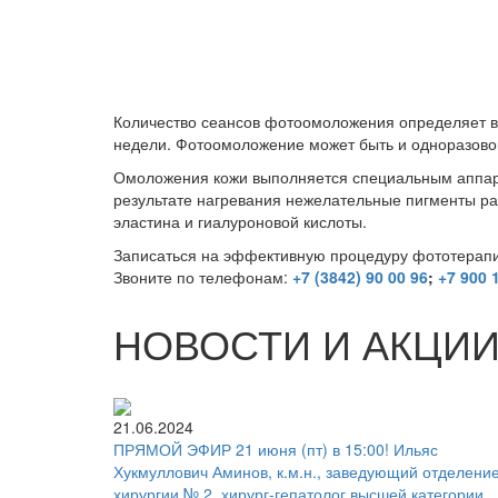
Количество сеансов фотоомоложения определяет вр
недели. Фотоомоложение может быть и одноразовой 
Омоложения кожи выполняется специальным аппара
результате нагревания нежелательные пигменты ра
эластина и гиалуроновой кислоты.
Записаться на эффективную процедуру фототерапи
Звоните по телефонам:
+7 (3842) 90 00 96
;
+7 900 
НОВОСТИ И АКЦИ
21.06.2024
ПРЯМОЙ ЭФИР 21 июня (пт) в 15:00! Ильяс
Хукмуллович Аминов, к.м.н., заведующий отделени
хирургии № 2, хирург-гепатолог высшей категории